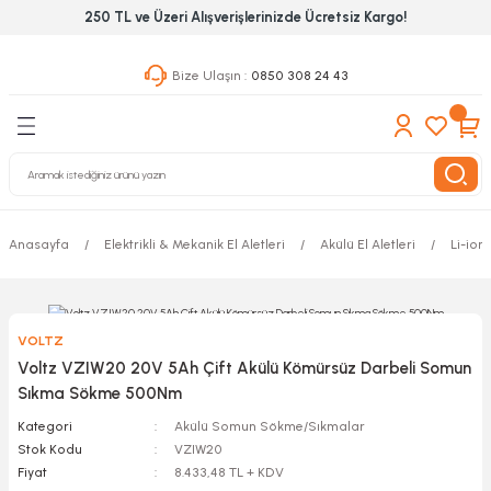
250 TL ve Üzeri Alışverişlerinizde Ücretsiz Kargo!
Geri Dön
Geri Dön
Geri Dön
Bize Ulaşın :
0850 308 24 43
ekanik El Aletleri
Hırdavat & Nalburiye
 Outdoor
 Yapıştıcı Grubu
leri
Anasayfa
Elektrikli & Mekanik El Aletleri
Akülü El Aletleri
Li-ion 
nleri
ılık Aletleri
VOLTZ
 Hizmet Dolapları
Voltz VZIW20 20V 5Ah Çift Akülü Kömürsüz Darbeli Somun
Sıkma Sökme 500Nm
nları
Kategori
Akülü Somun Sökme/Sıkmalar
Stok Kodu
VZIW20
 Aletleri
Fiyat
8.433,48 TL + KDV