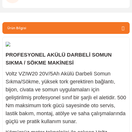
zler
Ürün Bilgisi
kinesi
PROFESYONEL AKÜLÜ DARBELİ SOMUN
SIKMA / SÖKME MAKİNESİ
Voltz VZIW20 20V/5Ah Akülü Darbeli Somun
ncaları
Sıkma/Sökme, yüksek tork gerektiren bağlantı,
bijon, civata ve somun uygulamaları için
geliştirilmiş profesyonel sınıf bir şarjlı el aletidir. 500
Nm maksimum tork gücü sayesinde oto servis,
lastik bakım, montaj, atölye ve saha çalışmalarında
güçlü ve pratik kullanım sunar.