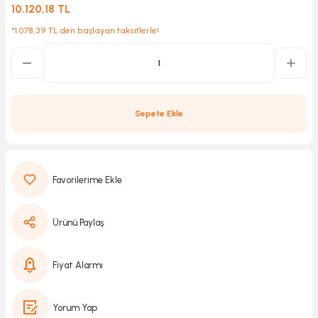
10.120,18 TL
*1.078,39 TL den başlayan taksitlerle!
Kırıcılar
sesuar
rı
Sepete Ekle
akma
Kesme
Ürünü Paylaş
Pompası
ü
Fiyat Alarmı
mizleme
 Scooter ve Bisiklet
Yorum Yap