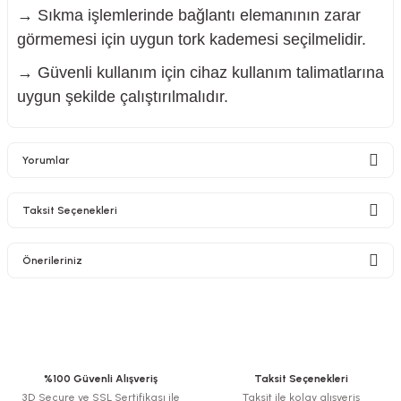
→ Sıkma işlemlerinde bağlantı elemanının zarar
görmemesi için uygun tork kademesi seçilmelidir.
→ Güvenli kullanım için cihaz kullanım talimatlarına
uygun şekilde çalıştırılmalıdır.
Yorumlar
Taksit Seçenekleri
Bu ürüne ilk yorumu siz yapın!
Önerileriniz
Yorum Yaz
Bu ürünün fiyat bilgisi, resim, ürün açıklamalarında ve diğer konularda
yetersiz gördüğünüz noktaları öneri formunu kullanarak tarafımıza
iletebilirsiniz.
Görüş ve önerileriniz için teşekkür ederiz.
%100 Güvenli Alışveriş
Taksit Seçenekleri
3D Secure ve SSL Sertifikası ile
Taksit ile kolay alışveriş