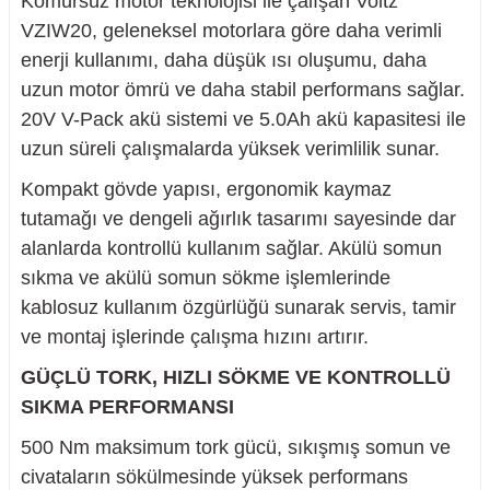
Kömürsüz motor teknolojisi ile çalışan Voltz
VZIW20, geleneksel motorlara göre daha verimli
enerji kullanımı, daha düşük ısı oluşumu, daha
uzun motor ömrü ve daha stabil performans sağlar.
20V V-Pack akü sistemi ve 5.0Ah akü kapasitesi ile
nesi
uzun süreli çalışmalarda yüksek verimlilik sunar.
i
Kompakt gövde yapısı, ergonomik kaymaz
tutamağı ve dengeli ağırlık tasarımı sayesinde dar
esme
alanlarda kontrollü kullanım sağlar. Akülü somun
sıkma ve akülü somun sökme işlemlerinde
p Ucu
kablosuz kullanım özgürlüğü sunarak servis, tamir
ve montaj işlerinde çalışma hızını artırır.
GÜÇLÜ TORK, HIZLI SÖKME VE KONTROLLÜ
bancası ve Lehim Teli
SIKMA PERFORMANSI
500 Nm maksimum tork gücü, sıkışmış somun ve
civataların sökülmesinde yüksek performans