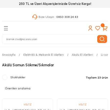
250 TL ve Üzeri Alışverişlerinizde Ücretsiz Kargo!
Geri Dön
Geri Dön
Geri Dön
Bize Ulaşın :
0850 308 24 43
ekanik El Aletleri
Hırdavat & Nalburiye
 Outdoor
 Yapıştıcı Grubu
leri
Anasayfa
Elektrikli & Mekanik El Aletleri
Akülü El Aletleri
Li-ion 
nleri
Akülü Somun Sökme/Sıkmalar
ılık Aletleri
Stoktakiler
Toplam 23 ürün
 Hizmet Dolapları
nları
 Aletleri
VOLTZ
VOLTZ