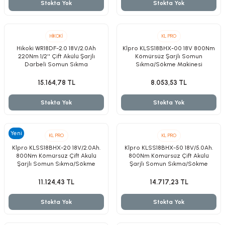
Stokta Yok
Stokta Yok
HİKOKİ
KL PRO
Hikoki WR18DF-2.0 18V/2.0Ah
Klpro KLSS18BHX-00 18V 800Nm
nesi
220Nm 1/2'' Çift Akülü Şarjlı
Kömürsüz Şarjlı Somun
Darbeli Somun Sıkma
Sıkma/Sökme Makinesi
Aküsüz/Solo Tek Makine
i
15.164,78 TL
8.053,53 TL
Stokta Yok
Stokta Yok
esme
p Ucu
Yeni
KL PRO
KL PRO
Klpro KLSS18BHX-20 18V/2.0Ah.
Klpro KLSS18BHX-50 18V/5.0Ah.
800Nm Kömürsüz Çift Akülü
800Nm Kömürsüz Çift Akülü
Şarjlı Somun Sıkma/Sökme
Şarjlı Somun Sıkma/Sökme
Makinesi
Makinesi
bancası ve Lehim Teli
11.124,43 TL
14.717,23 TL
Stokta Yok
Stokta Yok