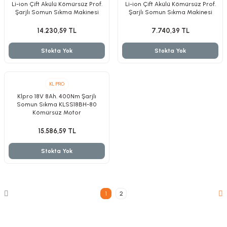
Li-ion Çift Akülü Kömürsüz Prof.
Li-ion Çift Akülü Kömürsüz Prof.
Şarjlı Somun Sıkma Makinesi
Şarjlı Somun Sıkma Makinesi
14.230,59 TL
7.740,39 TL
Stokta Yok
Stokta Yok
KL PRO
Klpro 18V 8Ah. 400Nm Şarjlı
Somun Sıkma KLSS18BH-80
Kömürsüz Motor
15.586,59 TL
Stokta Yok
1
2