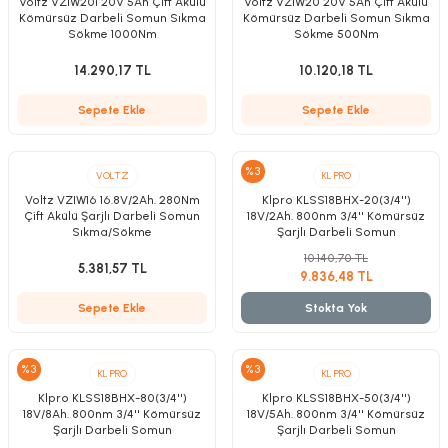
Voltz VZIW201 20V 5Ah Çift Akülü
Voltz VZIW20 20V 5Ah Çift Akülü
Kömürsüz Darbeli Somun Sıkma
Kömürsüz Darbeli Somun Sıkma
Sökme 1000Nm
Sökme 500Nm
14.290,17 TL
10.120,18 TL
Kırıcılar
sesuar
Sepete Ekle
Sepete Ekle
rı
%3
VOLTZ
KL PRO
Voltz VZIW16 16.8V/2Ah. 280Nm
Klpro KLSS18BHX-20(3/4'')
Çift Akülü Şarjlı Darbeli Somun
18V/2Ah. 800nm 3/4'' Kömürsüz
akma
Sıkma/Sökme
Şarjlı Darbeli Somun
Sıkma/Sökme Makinesi
10.140,70 TL
5.381,57 TL
Kesme
9.836,48 TL
Sepete Ekle
Stokta Yok
Pompası
ü
%3
%3
KL PRO
KL PRO
Klpro KLSS18BHX-80(3/4'')
Klpro KLSS18BHX-50(3/4'')
18V/8Ah. 800nm 3/4'' Kömürsüz
18V/5Ah. 800nm 3/4'' Kömürsüz
mizleme
 Scooter ve Bisiklet
Şarjlı Darbeli Somun
Şarjlı Darbeli Somun
Sıkma/Sökme Makinesi
Sıkma/Sökme Makinesi