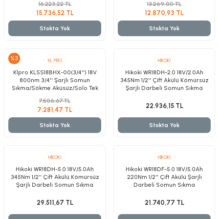
16.223,22 TL
13.269,00 TL
zler
15.736,52 TL
12.870,93 TL
Stokta Yok
Stokta Yok
kinesi
%3
KL PRO
HİKOKİ
Klpro KLSS18BHX-00(3/4'') 18V
Hikoki WR18DH-2.0 18V/2.0Ah
800nm 3/4'' Şarjlı Somun
345Nm 1/2'' Çift Akülü Kömürsüz
Sıkma/Sökme Aküsüz/Solo Tek
Şarjlı Darbeli Somun Sıkma
Makine
7.506,67 TL
22.936,15 TL
7.281,47 TL
Stokta Yok
Stokta Yok
ncaları
HİKOKİ
HİKOKİ
Hikoki WR18DH-5.0 18V/5.0Ah
Hikoki WR18DF-5.0 18V/5.0Ah
345Nm 1/2'' Çift Akülü Kömürsüz
220Nm 1/2'' Çift Akülü Şarjlı
Şarjlı Darbeli Somun Sıkma
Darbeli Somun Sıkma
29.511,67 TL
21.740,77 TL