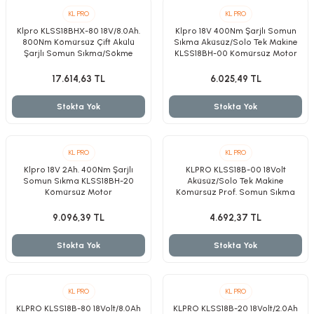
KL PRO
KL PRO
Klpro KLSS18BHX-80 18V/8.0Ah.
Klpro 18V 400Nm Şarjlı Somun
800Nm Kömürsüz Çift Akülü
Sıkma Aküsüz/Solo Tek Makine
Şarjlı Somun Sıkma/Sökme
KLSS18BH-00 Kömürsüz Motor
Makinesi
17.614,63 TL
6.025,49 TL
Stokta Yok
Stokta Yok
KL PRO
KL PRO
Klpro 18V 2Ah. 400Nm Şarjlı
KLPRO KLSS18B-00 18Volt
Somun Sıkma KLSS18BH-20
Aküsüz/Solo Tek Makine
Kömürsüz Motor
Kömürsüz Prof. Somun Sıkma
9.096,39 TL
4.692,37 TL
Stokta Yok
Stokta Yok
KL PRO
KL PRO
KLPRO KLSS18B-80 18Volt/8.0Ah
KLPRO KLSS18B-20 18Volt/2.0Ah